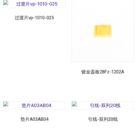
过渡片vp-1010-025
Подробнее
镀金盖板28Fz-1202A
Подробнее
垫片A03AB04
引线-双列20线
Подробнее
Подробнее